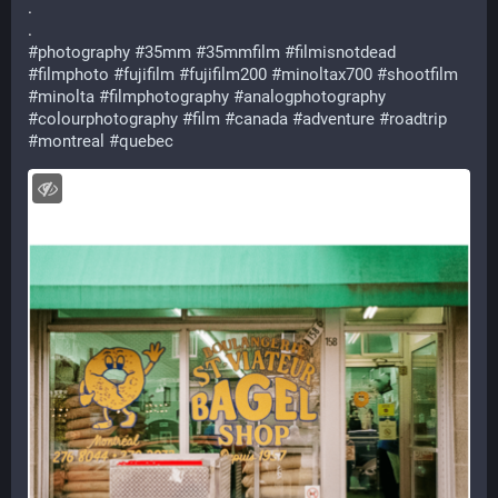
.
.
#photography
#35mm
#35mmfilm
#filmisnotdead
#filmphoto
#fujifilm
#fujifilm200
#minoltax700
#shootfilm
#minolta
#filmphotography
#analogphotography
#colourphotography
#film
#canada
#adventure
#roadtrip
#montreal
#quebec