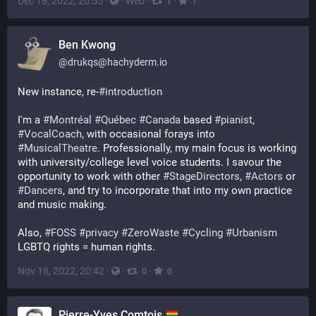
Dec 18, 2022, 20:55
·
·
Web
·
·
1
1
Ben Kwong
@
drukqs@hachyderm.io
New instance, re-
#
introduction
I'm a 
#
Montréal
#
Québec
#
Canada
 based 
#
pianist
, 
#
VocalCoach
, with occasional forays into 
#
MusicalTheatre
. Professionally, my main focus is working 
with university/college level voice students. I savour the 
opportunity to work with other 
#
StageDirectors
, 
#
Actors
 or 
#
Dancers
, and try to incorporate that into my own practice 
and music making.
Also, 
#
FOSS
#
privacy
#
ZeroWaste
#
Cycling
#
Urbanism
LGBTQ rights = human rights.
Nov 18, 2022, 20:42
·
·
·
0
0
Pierre-Yves Comtois