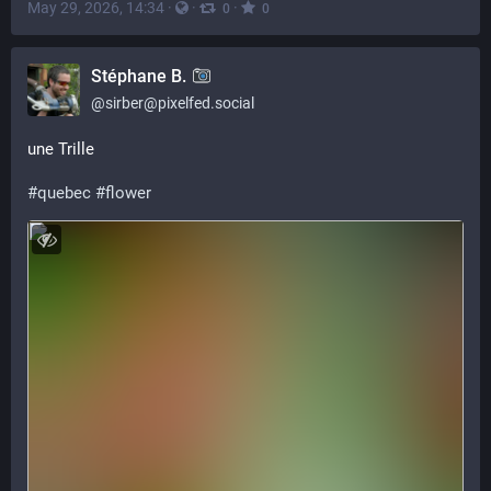
May 29, 2026, 14:34
·
·
·
0
0
Stéphane B.
@
sirber@pixelfed.social
une Trille
#quebec
#flower