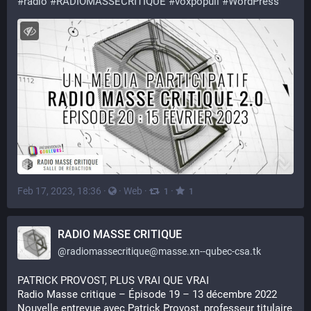
#
radio
#
RADIOMASSECRITIQUE
#
voxpopuli
#
WordPress
Feb 17, 2023, 18:36
·
·
Web
·
·
1
1
RADIO MASSE CRITIQUE
@
radiomassecritique@masse.xn--qubec-csa.tk
PATRICK PROVOST, PLUS VRAI QUE VRAI
Radio Masse critique – Épisode 19 – 13 décembre 2022
Nouvelle entrevue avec Patrick Provost, professeur titulaire 