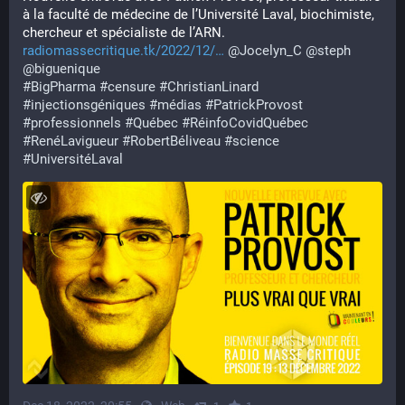
à la faculté de médecine de l’Université Laval, biochimiste, 
chercheur et spécialiste de l’ARN.
radiomassecritique.tk/2022/12/
@
Jocelyn_C
@
steph
@
biguenique
#
BigPharma
#
censure
#
ChristianLinard
#
injectionsgéniques
#
médias
#
PatrickProvost
#
professionnels
#
Québec
#
RéinfoCovidQuébec
#
RenéLavigueur
#
RobertBéliveau
#
science
#
UniversitéLaval