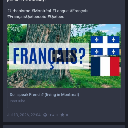
#
Urbanisme
#
Montréal
#
Langue
#
Français
#
FrançaisQuébécois
#
Québec
Do I speak French? (living in Montreal)
PeerTube
Jul 13, 2026, 22:04
·
·
·
0
0