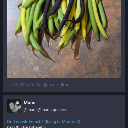
Jul 22, 2026, 01:34
·
·
·
0
0
Manu
@
manu@manu.quebec
Do I speak French? (living in Montreal)
par Oh The Urbanity!