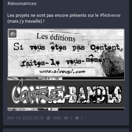
#
dessinatrices
Les projets ne sont pas encore présents sur le 
#
fédiverse
(mais j'y travaille) !
Nov 14, 2022, 20:18
·
·
Web
·
·
1
1