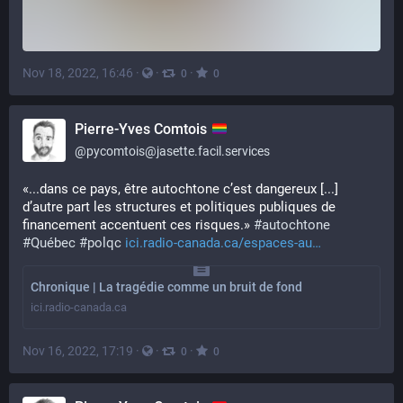
Nov 18, 2022, 16:46
·
·
·
0
0
Pierre-Yves Comtois
@
pycomtois@jasette.facil.services
«...dans ce pays, être autochtone c’est dangereux [...] 
d’autre part les structures et politiques publiques de 
financement accentuent ces risques.» 
#
autochtone
#
Québec
#
polqc
ici.radio-canada.ca/espaces-au
Chronique | La tragédie comme un bruit de fond
ici.radio-canada.ca
Nov 16, 2022, 17:19
·
·
·
0
0