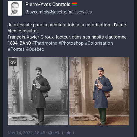
Pierre-Yves Comtois
@
pycomtois@jasette.facil.services
Je m'essaie pour la première fois à la colorisation. J'aime 
bien le résultat.
François-Xavier Giroux, facteur, dans ses habits d'automne, 
1894, BAnQ 
#
Patrimoine
#
Photoshop
#
Colorisation
#
Postes
#
Québec
Nov 14, 2022, 18:45
·
·
·
1
1