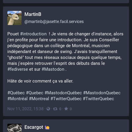
MartinB
@
martinb@jasette.facil.services
Pouet 
#
introduction
  ! Je viens de changer d'instance, alors 
j'en profite pour faire une introduction. Je suis Conseiller 
pédagogique dans un collège de Montréal, musicien 
indépendant et danseur de swing. J'avais tranquillement 
"ghosté" tout mes réseaux sociaux depuis quelque temps, 
mais j'espère retrouver l'esprit des débuts dans le 
#
fediverse
 et sur 
#
Mastodon
 .
Hâte de voir comment ça va aller.
#
Québec
#
Quebec
#
MastodonQuébec
#
MastodonQuebec
#
Montréal
#
Montreal
#
TwitterQuébec
#
TwitterQuebec
Nov 11, 2022, 15:38
·
·
·
0
0
Escargot