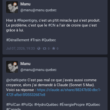
Manu
@
manu@manu.quebec
Hier à 
#
Repentigny
, c'est un p'tit miracle qui s'est produit. 
Le problème, c'est que le 
#
CN
 a l'air de croire que c'est 
grâce à lui.
#
Déraillement
#
Train
#
Québec
Jul 07, 2026, 19:33
·
·
·
0
0
Manu
@
manu@manu.quebec
@
chatkipete
 C'est pas mal ce que j'avais aussi comme 
croyance, alors j'ai demandé à Claude (Sonnet 5 Max). 
Voici sa réponse : 
https://claude.ai/share/88247b50-dbc1-
472f-afbd-5f05532687e8
#
PolCan
#
PolQc
#
HydroQuébec
#
ÉnergiePropre
#
Québec
#
Canada