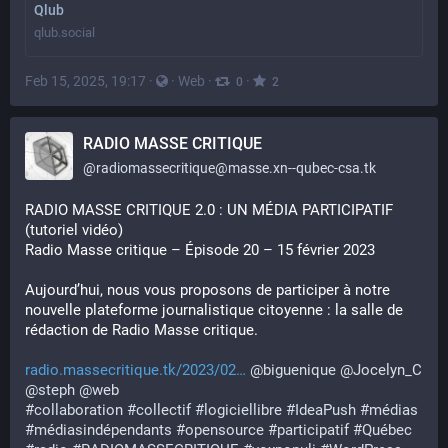
Qlub
qlub.social
Feb 15, 2025, 19:17
·
·
Web
·
·
0
2
RADIO MASSE CRITIQUE
@
radiomassecritique@masse.xn--qubec-csa.tk
RADIO MASSE CRITIQUE 2.0 : UN MÉDIA PARTICIPATIF 
(tutoriel vidéo)
Radio Masse critique – Épisode 20 – 15 février 2023
Aujourd’hui, nous vous proposons de participer à notre 
nouvelle plateforme journalistique citoyenne : la salle de 
rédaction de Radio Masse critique.
radio.massecritique.tk/2023/02
@
biguenique
@
Jocelyn_C
@
steph
@
web
#
collaboration
#
collectif
#
logiciellibre
#
IdeaPush
#
médias
#
médiasindépendants
#
opensource
#
participatif
#
Québec