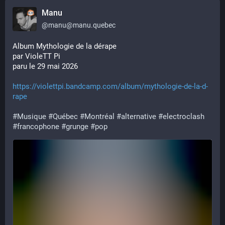
Manu
@
manu@manu.quebec
Album Mythologie de la dérape
par VioleTT Pi
paru le 29 mai 2026
https://violettpi.bandcamp.com/album/mythologie-de-la-d-
rape
#
Musique
#
Québec
#
Montréal
#
alternative
#
electroclash
#
francophone
#
grunge
#
pop