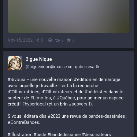
Nov 15, 2022, 16:51
·
·
·
0
0
Bigue Nique
@
biguenique@masse.xn--qubec-csa.tk
#
Sivousi
 -- une nouvelle maison d'édition en démarrage 
avec laquelle je travaille -- est à la recherche 
d'
#
illustratrices
, d'
#
illustrateurs
 et de 
#
bédéistes
 dans le 
secteur de 
#
Limoilou
, à 
#
Québec
, pour animer un espace 
créatif 
#
hyperlocal
 (et un brin 
#
subversif
).
Sivousi éditera dès #2023 une revue de bandes-dessinées : 
#
ContreBandes
.
#
illustration
#
bédé
#
bandedessinée
#
dessinateurs