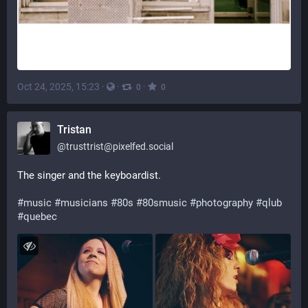
Oct 24, 2025, 15:23
·
·
·
0
0
Tristan
@
trusttrist@pixelfed.social
The singer and the keyboardist.
#music
#musicians
#80s
#80smusic
#photography
#qlub
#quebec