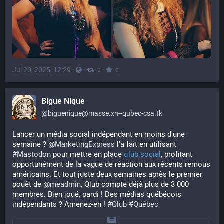
Jul 20, 2025, 12:29
·
·
·
0
0
Bigue Nique
@
biguenique@masse.xn--qubec-csa.tk
Lancer un média social indépendant en moins d'une 
semaine ? 
@
MarketingExpress
 l'a fait en utilisant 
#
Mastodon
 pour mettre en place 
qlub.social
, profitant 
opportunément de la vague de réaction aux récents remous 
américains. Et tout juste deux semaines après le premier 
pouêt de 
@
meadmin
, Qlub compte déjà plus de 3 000 
membres. Bien joué, pardi ! Des médias québécois 
indépendants ? Amenez-en ! 
#
Qlub
#
Québec