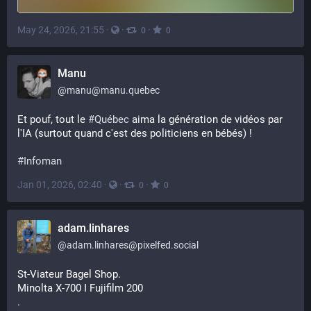
May 24, 2026, 21:55
·
·
·
0
0
Manu
@
manu@manu.quebec
Et pouf, tout le 
#
Québec
 aima la génération de vidéos par 
l'IA (surtout quand c'est des politiciens en bébés) !
#
Infoman
Jan 01, 2026, 02:40
·
·
·
0
0
adam.linhares
@
adam.linhares@pixelfed.social
St-Viateur Bagel Shop.
Minolta X-700 I Fujifilm 200
.