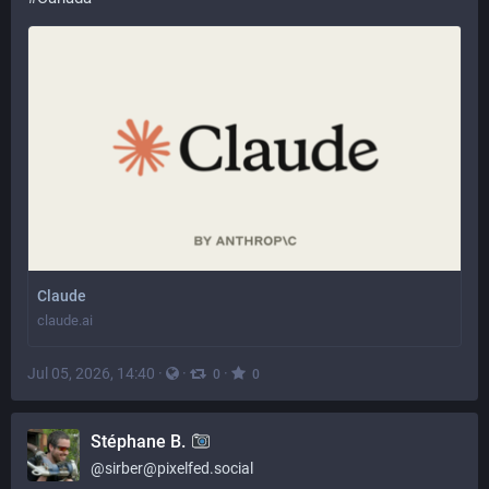
Claude
claude.ai
Jul 05, 2026, 14:40
·
·
·
0
0
Stéphane B.
@
sirber@pixelfed.social