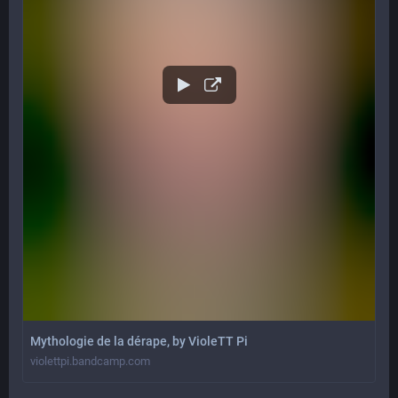
Mythologie de la dérape, by VioleTT Pi
violettpi.bandcamp.com