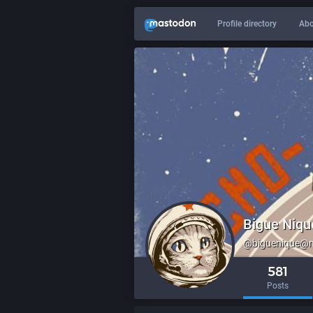
Profile directory
Abo
Bigue Niqu
@biguenique@m
581
Posts