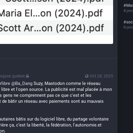
#
Ma
4
peop
#
soc
0
peop
njase.quebec
Oct 28, 2025
rlibre
@
Ba_Dang
 Suzy, Mastodon comme le réseau 
 libre et l'open source. La publicité est mal placée à mon 
es gens ne comprennent pas ce que c'est et les 
t de bâtir un réseau avec paiements sont au mauvais 
aires bâtis sur du logiciel libre, du partage volontaire 
ère ça, c’est la liberté, la fédération, l'autonomie.et 
on.