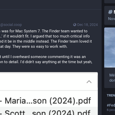
Nov
@social.coop
Dec 18, 2024
s was for Mac System 7. The Finder team wanted to 
 if it wouldn’t fit. I argued that too much critical info 
 it be in the middle instead. The Finder team loved it 
hat day. They were so easy to work with.
 it until I overheard someone commenting it was an 
 to detail. I'd didn't say anything at the time but yeah, 
Mé
don
TREN
#
Fed
6
peop