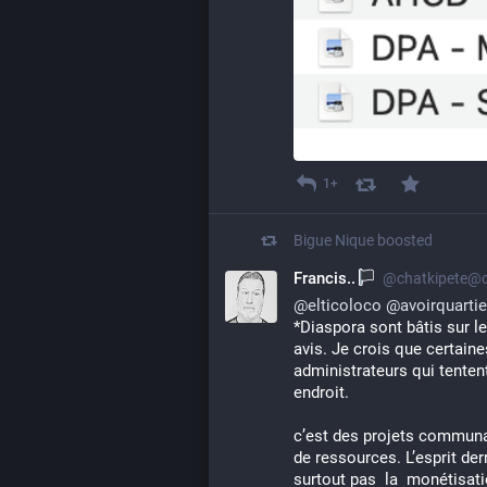
1+
Bigue Nique
boosted
Francis..
@chatkipete@o
@
elticoloco
@
avoirquartie
*Diaspora sont bâtis sur le
avis. Je crois que certain
administrateurs qui tenten
endroit.
c’est des projets communaut
de ressources. L’esprit derri
surtout pas  la  monétisati