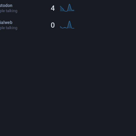
stodon
4
le talking
ialweb
0
le talking