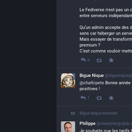
Le Fediverse n'est pas un 
entre serveurs indépendant
Qu’un admin accepte des do
sens car héberger un serve
Mais essayer de transforme
premium ?
C’est comme vouloir mettre
0
Bigue Nique
@biguenique@
@
chatkipete
 Bonne année g
positives !
1
Bigue Nique
boosted
Philippe
@meadmin@qlub.s
Je souhaite que les tarifs