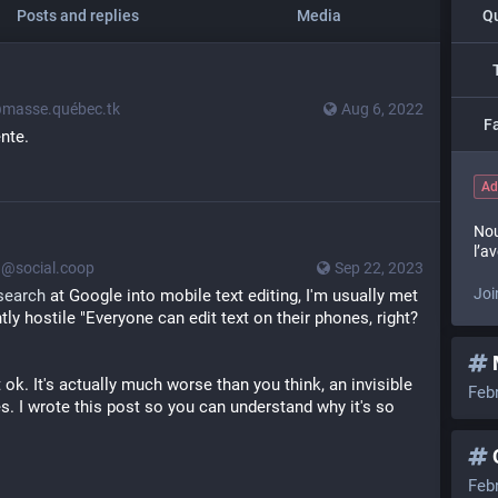
Posts and replies
Media
Qu
masse.québec.tk
Aug 6, 2022
F
nte.
Ad
Nou
l’a
@social.coop
Sep 22, 2023
Joi
search
 at Google into mobile text editing, I'm usually met 
tly hostile "Everyone can edit text on their phones, right? 
 ok. It's actually much worse than you think, an invisible 
Feb
. I wrote this post so you can understand why it's so 
Feb