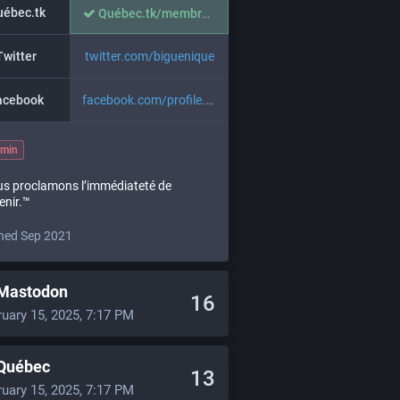
ébec.tk
Québec.tk/membres/biguenique
Twitter
twitter.com/biguenique
acebook
facebook.com/profile.php?id=10
min
s proclamons l’immédiateté de
venir.™
ned Sep 2021
Mastodon
16
ruary 15, 2025, 7:17 PM
Québec
13
ruary 15, 2025, 7:17 PM