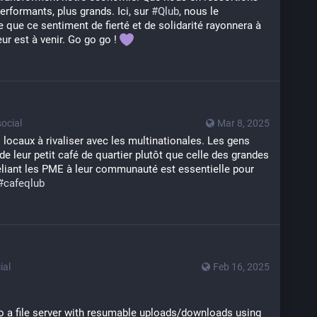
performants, plus grands. Ici, sur 
#
Qlub
, nous le 
e que ce sentiment de fierté et de solidarité rayonnera à 
ur est à venir. Go go go ! 
ocial
Mar 8, 2025
locaux à rivaliser avec les multinationales. Les gens 
 de leur petit café de quartier plutôt que celle des grandes 
liant les PME à leur communauté est essentielle pour 
#
cafeqlub
ial
Feb 16, 2025
o a file server with resumable uploads/downloads using 