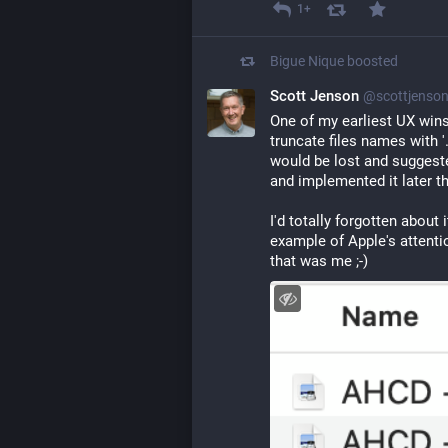
1+
Bigue Nique
boosted
Scott Jenson
@scottjenson
One of my earliest UX win
truncate files names with '…'
would be lost and suggested
and implemented it later t
I'd totally forgotten about
example of Apple's attention
that was me ;-)