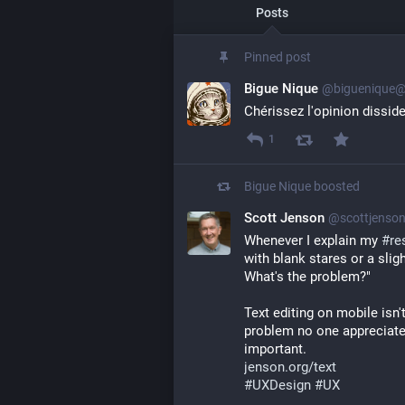
Posts
Pinned post
Bigue Nique
@biguenique@
Chérissez l'opinion disside
1
Bigue Nique
boosted
Scott Jenson
@scottjenson
Whenever I explain my 
#
re
with blank stares or a sligh
What's the problem?"
Text editing on mobile isn't
problem no one appreciates
important.
jenson.org/text
#
UXDesign
#
UX