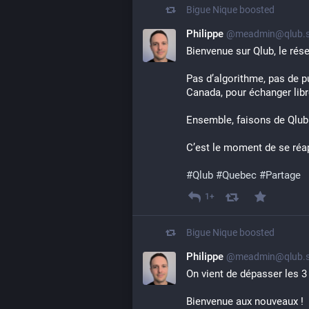
Bigue Nique
boosted
Philippe
@meadmin@qlub.s
Bienvenue sur Qlub, le rés
Pas d’algorithme, pas de p
Canada, pour échanger libr
Ensemble, faisons de Qlu
C’est le moment de se réap
#
Qlub
#
Quebec
#
Partage
1+
Bigue Nique
boosted
Philippe
@meadmin@qlub.s
On vient de dépasser les 3 
Bienvenue aux nouveaux !