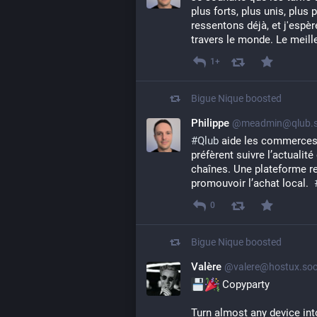
plus forts, plus unis, plus 
ressentons déjà, et j'espèr
travers le monde. Le meille
1+
Bigue Nique
boosted
Philippe
@meadmin@qlub.s
#
Qlub
 aide les commerces 
préfèrent suivre l’actualité
chaînes. Une plateforme re
promouvoir l’achat local.  
0
Bigue Nique
boosted
Valère
@valere@hostux.soc
 Copyparty
Turn almost any device int