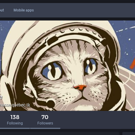
ut
Mobile apps
e
asse.québec.tk
138
70
Following
Followers