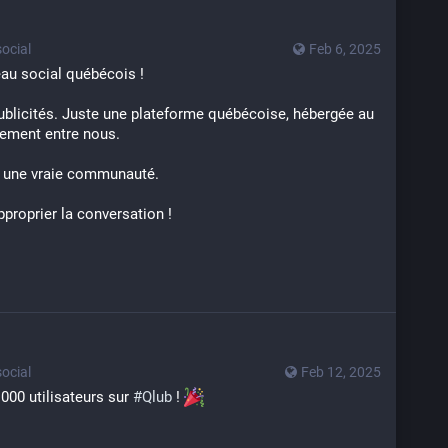
ocial
Feb 6, 2025
eau social québécois !
ublicités. Juste une plateforme québécoise, hébergée au 
ement entre nous.  
b une vraie communauté.
proprier la conversation ! 
ocial
Feb 12, 2025
000 utilisateurs sur 
#
Qlub
 ! 