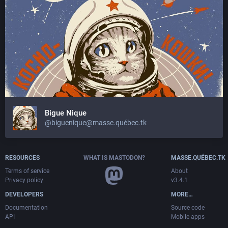
Bigue Nique
@biguenique@masse.québec.tk
RESOURCES
WHAT IS MASTODON?
MASSE.QUÉBEC.TK
Terms of service
About
Privacy policy
v3.4.1
DEVELOPERS
MORE…
Documentation
Source code
API
Mobile apps