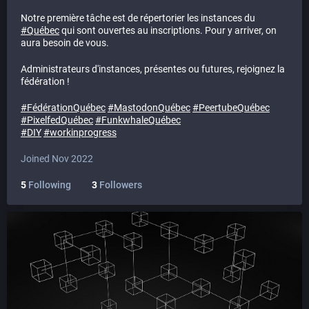
Notre première tâche est de répertorier les instances du
#
Québec
qui sont ouvertes au inscriptions. Pour y arriver, on
aura besoin de vous.
Administrateurs d'instances, présentes ou futures, rejoignez la
fédération !
#
FédérationQuébec
#
MastodonQuébec
#
PeertubeQuébec
#
PixelfedQuébec
#
FunkwhaleQuébec
#
DIY
#
workinprogress
Joined Nov 2022
5
Following
3
Followers